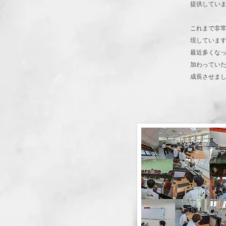
提供してい
これまで非
現していま
最近多くな
加わってい
成長させま