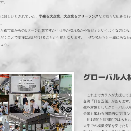
ます。
常に難しいとされていた、
学生＆大企業
、
大企業＆フリーランス
など様々な組み合わ
す。
った都市部からのUターン起業ですが「仕事が取れるか不安だ」というような方にも
ただくことで受注に結び付けることが可能となります。 ぜひ私たちと一緒にあなた
しょう。
グローバル人
これまでカラムが支援してき
交流「日台五傑」があります
生を対象としたグローバル人
企業も加わる国際的な”共育”
約1週間と短期間ではあるも
大学での模擬授業を受けたり