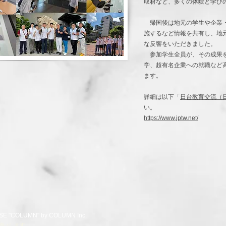
取材など、多くの体験と学び
帰国後は地元の学生や企業・
施するなど情報を共有し、地
な反響をいただきました。
​ 参加学生全員が、その成果
学、超有名企業への就職など
ます。
​詳細は以下「
日台教育交流（
い。
https://www.jptw.net/
SE "COLUMN" by COLUMN Inc.
願いします