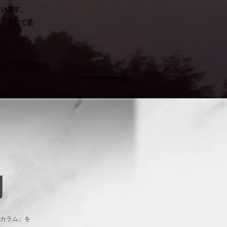
ています。
、そして若
創
 カラム」を