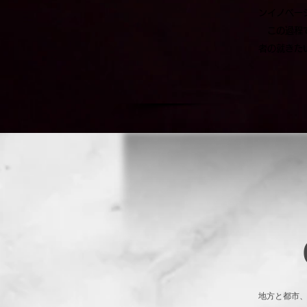
ンイノベー
この過程で
者の就きた
地方と都市