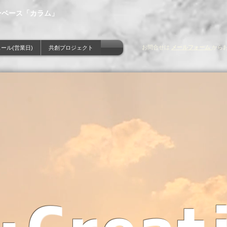
ンベース「カラム」
お問合せは
メールフォーム
から
ール(営業日)
共創プロジェクト