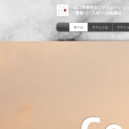
山口県柳井市コクリエーショ
”事業”と”人材”の共創拠点
ホーム
カラムとは
スケジュ