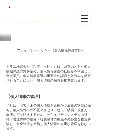
山口県柳井市コクリエーションベース「カラム」
”事業”と”人材”の共創拠点
お問合せは
メールフォーム
からお願いします
プライバシーポリシー（個人情報保護方針）
カラム株式会社（以下「当社」）は、以下のとおり個人
情報保護方針を定め、個人情報保護の仕組みを構築し、
全従業員に個人情報保護の重要性の認識と取組みを徹底
させることにより、個人情報の保護を推進致します。
【
個人情報の管理
】
当社は、お客さまの個人情報を正確かつ最新の状態に保
ち、個人情報への不正アクセス・紛失・破損・改ざん・
漏洩などを防止するため、セキュリティシステムの維
持・管理体制の整備・社員教育の徹底等の必要な措置を
講じ、安全対策を実施し個人情報の厳重な管理を行ない
ます。