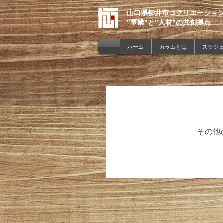
山口県柳井市コクリエーショ
”事業”と”人材”の共創拠点
ホーム
カラムとは
スケジュ
その他