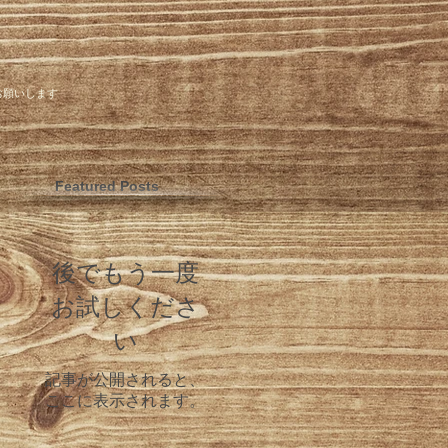
お願いします
Featured Posts
後でもう一度
お試しくださ
い
記事が公開されると、
ここに表示されます。